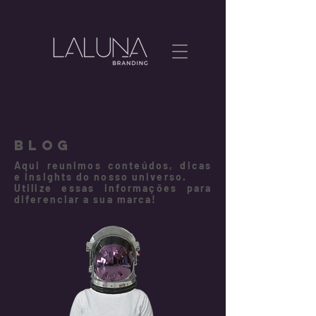
BLOG
Aqui reunimos conteúdos, dicas
e insights do nosso universo.
Utilize essas informações para
diferenciar a sua marca!