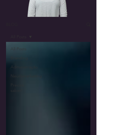
BLOG
All Posts
All Posts
Branding
Administração
Neuromarketing
Precisa
saber!