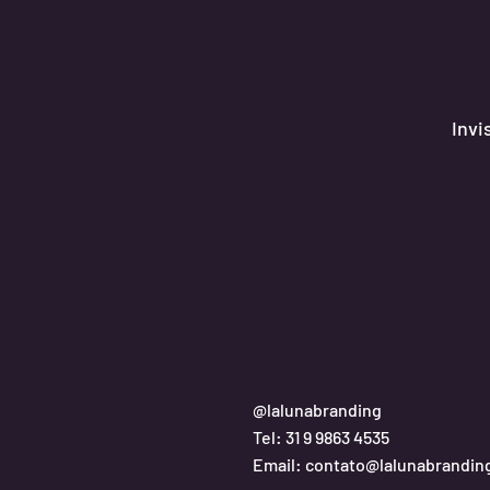
Invi
@lalunabranding
Tel: 31 9 9863 4535
Email:
contato@lalunabrandin