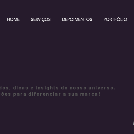
HOME
SERVIÇOS
DEPOIMENTOS
PORTFÓLIO
os, dicas e insights do nosso universo.
ções para diferenciar a sua marca!