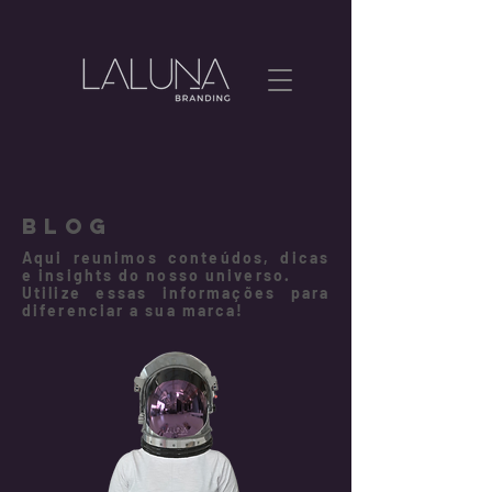
BLOG
Aqui reunimos conteúdos, dicas
e insights do nosso universo.
Utilize essas informações para
diferenciar a sua marca!